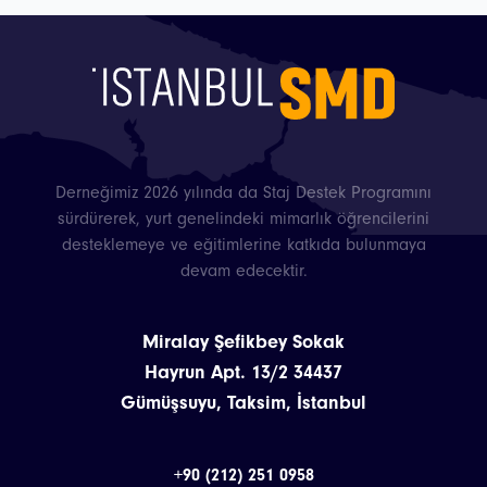
Derneğimiz 2026 yılında da Staj Destek Programını
sürdürerek, yurt genelindeki mimarlık öğrencilerini
desteklemeye ve eğitimlerine katkıda bulunmaya
devam edecektir.
Miralay Şefikbey Sokak
Hayrun Apt. 13/2 34437
Gümüşsuyu, Taksim, İstanbul
+90 (212) 251 0958