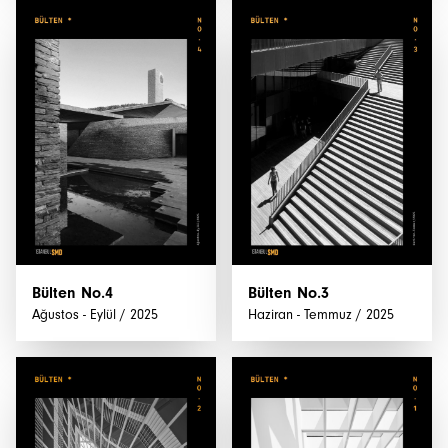
Bülten No.4
Bülten No.3
Ağustos - Eylül / 2025
Haziran - Temmuz / 2025
İstanbulSMD
Haberler
Etkinlikler