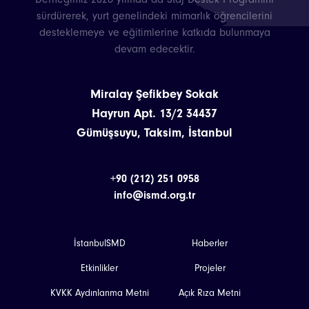
sürdürerek, yurt genelindeki mimarlık öğrencilerini
desteklemeye ve eğitimlerine katkıda bulunmaya
devam edecektir.
Miralay Şefikbey Sokak
Hayrun Apt. 13/2 34437
Gümüşsuyu, Taksim, İstanbul
+90 (212) 251 0958
info@ismd.org.tr
İstanbulSMD
Haberler
Etkinlikler
Projeler
KVKK Aydınlanma Metni
Açık Rıza Metni