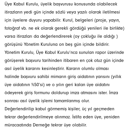
Üye Kabul Kurulu, üyelik başvurusu konusunda olabilecek
itirazların yedi gün içinde sözlü veya yazılı olarak iletilmesi
için üyelere duyuru yapabilir. Kurul, belgeleri (proje, yayın,
fotoğraf vb. ne ek olarak gerekli gördüğü yenileri ile birlikte)
varsa itirazları da değerlendirerek (oy çokluğu ile aldığı )
İstanbulSMD
görüşünü Yönetim Kuruluna on beş gün içinde bildirir.
Yönetim Kurulu, Üye Kabul Kurulu’nca sunulan rapor üzerinde
Haberler
görüşerek başvuru tarihinden itibaren en çok otuz gün içinde
asıl üyelik kararını kesinleştirir. Kararın olumlu olması
Etkinlikler
halinde başvuru sahibi mimarın giriş aidatının yarısını (yıllık
üye aidatının %50’si) ve o yılın geri kalan üye aidatını
Projeler
ödeyerek giriş formunu doldurup imza atmasını ister. İmza
Bültenler
sonrası asıl üyelik işlemi tamamlanmış olur.
Değerlendirilip kabul görmemiş kişiler, üç yıl geçmeden
tekrar değerlendirilmeye alınmaz. İstifa eden üye, yeniden
müracaatında Derneğe tekrar üye olabilir.