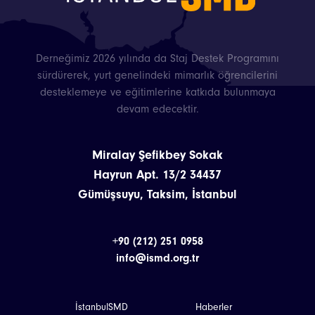
Derneğimiz 2026 yılında da Staj Destek Programını
sürdürerek, yurt genelindeki mimarlık öğrencilerini
desteklemeye ve eğitimlerine katkıda bulunmaya
devam edecektir.
Miralay Şefikbey Sokak
Hayrun Apt. 13/2 34437
Gümüşsuyu, Taksim, İstanbul
+90 (212) 251 0958
info@ismd.org.tr
İstanbulSMD
Haberler