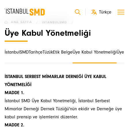
ANA SAYFA
/
İSTANBULSMD
/
Üye Kabul Yönetmeliği
İstanbulSMD
Tarihçe
Tüzük
Etik Belge
Üye Kabul Yönetmeliği
Üyele
İSTANBUL SERBEST MİMARLAR DERNEĞİ
ÜYE KABUL
YÖNETMELİĞİ
MADDE 1.
İstanbul SMD Üye Kabul Yönetmeliği, İstanbul Serbest
Mimarlar Derneği Dernek Tüzüğü'nün ekidir ve Derneğe üye
kabul prensip ve işlemlerini düzenler.
MADDE 2.