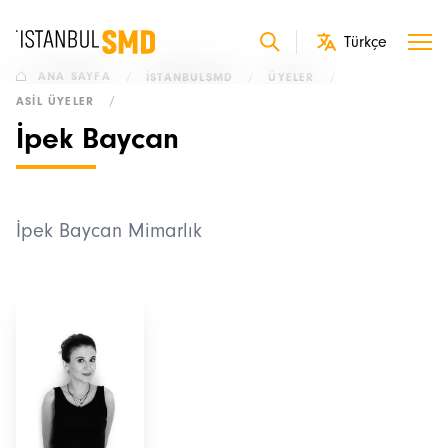
ANA SAYFA
/
İSTANBULSMD
/
ÜYELER
/
ASIL ÜYELER
/
İpek Baycan
İpek Baycan Mimarlık