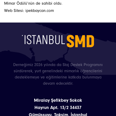
İstanbulSMD
Mimar Ödülü’nün de sahibi oldu.
Web Sitesi:
ipekbaycan.com
Haberler
Etkinlikler
Projeler
Bültenler
Derneğimiz 2026 yılında da Staj Destek Programını
sürdürerek, yurt genelindeki mimarlık öğrencilerini
desteklemeye ve eğitimlerine katkıda bulunmaya
devam edecektir.
Miralay Şefikbey Sokak
Hayrun Apt. 13/2 34437
Gümüşsuyu, Taksim, İstanbul