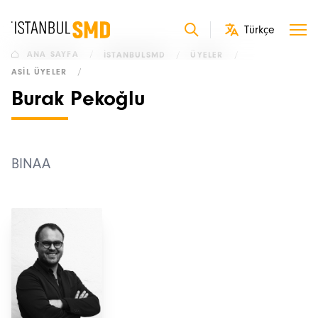
ANA SAYFA
/
İSTANBULSMD
/
ÜYELER
/
ASIL ÜYELER
/
Burak Pekoğlu
BINAA