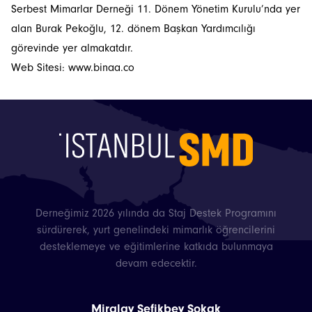
Serbest Mimarlar Derneği 11. Dönem Yönetim Kurulu’nda yer
İstanbulSMD
alan Burak Pekoğlu, 12. dönem Başkan Yardımcılığı
görevinde yer almakatdır.
Haberler
Web Sitesi:
www.binaa.co
Etkinlikler
Projeler
Bültenler
Derneğimiz 2026 yılında da Staj Destek Programını
sürdürerek, yurt genelindeki mimarlık öğrencilerini
desteklemeye ve eğitimlerine katkıda bulunmaya
devam edecektir.
Miralay Şefikbey Sokak