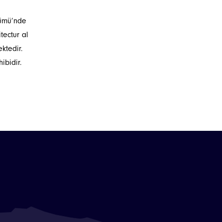
lümü’nde
tectur al
ktedir.
ibidir.