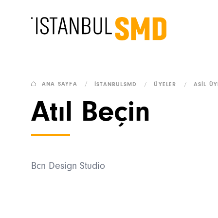
ANA SAYFA
/
İSTANBULSMD
/
ÜYELER
/
ASIL ÜY
Atıl Beçin
Bcn Design Studio