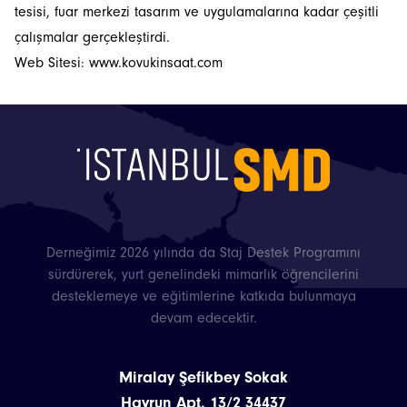
tesisi, fuar merkezi tasarım ve uygulamalarına kadar çeşitli
İstanbulSMD
çalışmalar gerçekleştirdi.
Web Sitesi:
www.kovukinsaat.com
Haberler
Etkinlikler
Projeler
Bültenler
Derneğimiz 2026 yılında da Staj Destek Programını
sürdürerek, yurt genelindeki mimarlık öğrencilerini
desteklemeye ve eğitimlerine katkıda bulunmaya
devam edecektir.
Miralay Şefikbey Sokak
Hayrun Apt. 13/2 34437