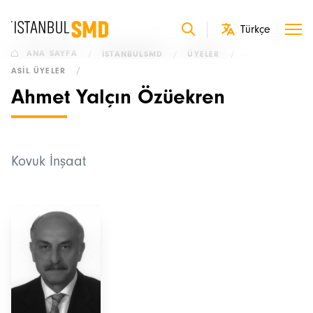
ANA SAYFA
/
İSTANBULSMD
/
ÜYELER
/
ASIL ÜYELER
/
Ahmet Yalçın Özüekren
Kovuk İnşaat