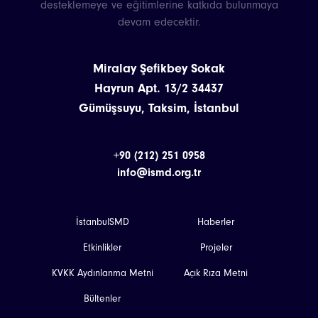
desteklemeye ve eğitimlerine katkıda bulunmaya
devam edecektir.
Miralay Şefikbey Sokak
Hayrun Apt. 13/2 34437
Gümüşsuyu, Taksim, İstanbul
+90 (212) 251 0958
info@ismd.org.tr
İstanbulSMD
Haberler
Etkinlikler
Projeler
KVKK Aydınlanma Metni
Açık Rıza Metni
Bültenler