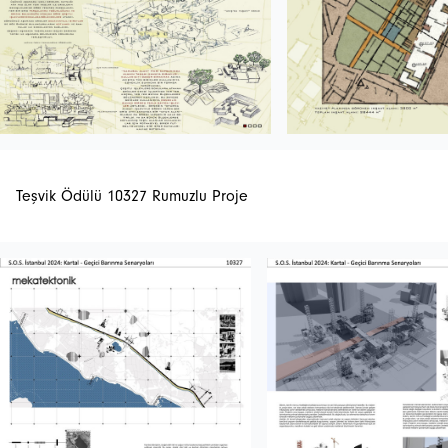
İstanbulSMD
Haberler
Teşvik Ödülü 10327 Rumuzlu Proje
Etkinlikler
Projeler
Bültenler