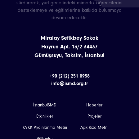
sürdürerek, yurt genelindeki mimarlık öğrencilerini
desteklemeye ve eğitimlerine katkıda bulunmaya
devam edecektir.
Miralay Şefikbey Sokak
Hayrun Apt. 13/2 34437
Gümüşsuyu, Taksim, İstanbul
+90 (212) 251 0958
info@ismd.org.tr
İstanbulSMD
Haberler
Etkinlikler
Projeler
KVKK Aydınlanma Metni
Açık Rıza Metni
Bültenler