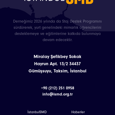
Derneğimiz 2026 yılında da Staj Destek Programını
sürdürerek, yurt genelindeki mimarlık öğrencilerini
desteklemeye ve eğitimlerine katkıda bulunmaya
devam edecektir.
Miralay Şefikbey Sokak
Hayrun Apt. 13/2 34437
Gümüşsuyu, Taksim, İstanbul
+90 (212) 251 0958
info@ismd.org.tr
İstanbulSMD
Haberler