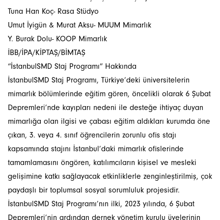
Tuna Han Koç- Rasa Stüdyo
Umut İyigün & Murat Aksu- MUUM Mimarlık
Y. Burak Dolu- KOOP Mimarlık
İBB/İPA/KİPTAŞ/BİMTAŞ
“İstanbulSMD Staj Programı” Hakkında
İstanbulSMD Staj Programı, ​​Türkiye’deki üniversitelerin
mimarlık bölümlerinde eğitim gören, öncelikli olarak 6 Şubat
Depremleri’nde kayıpları nedeni ile desteğe ihtiyaç duyan
mimarlığa olan ilgisi ve çabası eğitim aldıkları kurumda öne
çıkan, 3. veya 4. sınıf öğrencilerin zorunlu ofis stajı
kapsamında stajını İstanbul’daki mimarlık ofislerinde
tamamlamasını öngören, katılımcıların kişisel ve mesleki
gelişimine katkı sağlayacak etkinliklerle zenginleştirilmiş, çok
paydaşlı bir toplumsal sosyal sorumluluk projesidir.
İstanbulSMD Staj Programı’nın ilki, 2023 yılında, 6 Şubat
Depremleri’nin ardından dernek yönetim kurulu üyelerinin