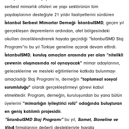
serbest mimarlık ofisleri ve yapı sektörünün tüm
paydaşlarının desteğiyle 21 yıldır faaliyetlerini sürdüren
İstanbul Serbest Mimarlar Derneği- İstanbulSMD
, geçen yıl
gerçekleşen depremlerin ardından, afet bölgesindeki
okulları önceliklendirerek hayata geçirdiği “İstanbulSMD Staj
Programı”nı bu yıl Türkiye geneline açarak devam ettirdi.
İstanbulSMD
,
kuruluş amaçları arasında yer alan “nitelikli
çevrenin oluşmasında rol oynayacak”
mimar adaylarının,
geleceklerine ve mesleki eğitimlerine katkıda bulunmayı
amaçladığı Staj Programı’nı, derneğin
“toplumsal sosyal
sorumluluğu”
olarak gerçekleştirmeyi görevi kabul
etmektedir. Program, derneğin, kuruluşundan bu yana bütün
üyelerini
“mimarlığın iyileştirici rolü” odağında buluşturan
en geniş katılımlı projesidir.
“İstanbulSMD Staj Programı”
bu yıl,
Samet, Stoneline ve
VitrA
firmalarının değerli destekleriyle hayata