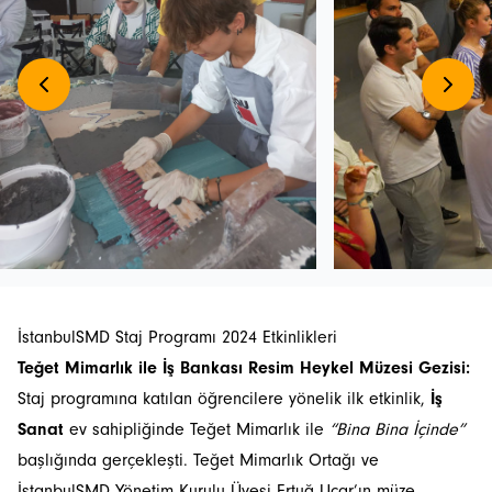
İstanbulSMD Staj Programı 2024 Etkinlikleri
Teğet Mimarlık ile İş Bankası Resim Heykel Müzesi Gezisi:
Staj programına katılan öğrencilere yönelik ilk etkinlik,
İş
Sanat
ev sahipliğinde Teğet Mimarlık ile
“Bina Bina İçinde”
başlığında gerçekleşti. Teğet Mimarlık Ortağı ve
İstanbulSMD Yönetim Kurulu Üyesi Ertuğ Uçar’ın müze