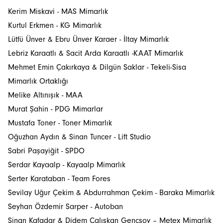
Kerim Miskavi - MAS Mimarlık
News
Kurtul Erkmen - KG Mimarlık
Events
Lütfü Ünver & Ebru Ünver Karaer - İltay Mimarlık
Lebriz Karaatlı & Sacit Arda Karaatlı -KAAT Mimarlık
Projects
Mehmet Emin Çakırkaya & Dilgün Saklar - Tekeli-Sisa
Mimarlık Ortaklığı
Newsletters
Melike Altınışık - MAA
Murat Şahin - PDG Mimarlar
Mustafa Toner - Toner Mimarlık
Oğuzhan Aydın & Sinan Tuncer - Lift Studio
Sabri Paşayiğit - SPDO
Serdar Kayaalp - Kayaalp Mimarlık
Serter Karataban - Team Fores
Sevilay Uğur Çekim & Abdurrahman Çekim - Baraka Mimarlık
Seyhan Özdemir Sarper - Autoban
Sinan Kafadar & Didem Çalışkan Gençsoy – Metex Mimarlık