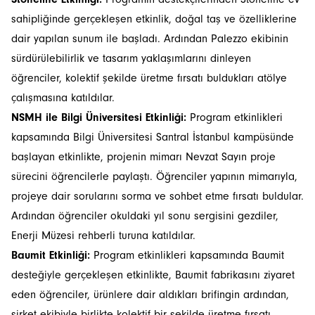
sahipliğinde gerçekleşen etkinlik, doğal taş ve özelliklerine
dair yapılan sunum ile başladı. Ardından Palezzo ekibinin
sürdürülebilirlik ve tasarım yaklaşımlarını dinleyen
öğrenciler, kolektif şekilde üretme fırsatı buldukları atölye
çalışmasına katıldılar.
NSMH ile Bilgi Üniversitesi Etkinliği:
Program etkinlikleri
kapsamında Bilgi Üniversitesi Santral İstanbul kampüsünde
başlayan etkinlikte, projenin mimarı Nevzat Sayın proje
sürecini öğrencilerle paylaştı. Öğrenciler yapının mimarıyla,
projeye dair sorularını sorma ve sohbet etme fırsatı buldular.
Ardından öğrenciler okuldaki yıl sonu sergisini gezdiler,
Enerji Müzesi rehberli turuna katıldılar.
Baumit Etkinliği:
Program etkinlikleri kapsamında Baumit
desteğiyle gerçekleşen etkinlikte, Baumit fabrikasını ziyaret
eden öğrenciler, ürünlere dair aldıkları brifingin ardından,
şirket ekibiyle birlikte kolektif bir şekilde üretme fırsatı