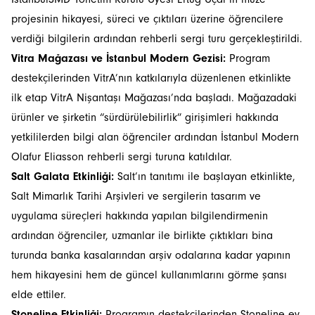
projesinin hikayesi, süreci ve çıktıları üzerine öğrencilere
verdiği bilgilerin ardından rehberli sergi turu gerçekleştirildi.
Vitra Mağazası ve İstanbul Modern Gezisi:
Program
destekçilerinden VitrA’nın katkılarıyla düzenlenen etkinlikte
ilk etap VitrA Nişantaşı Mağazası’nda başladı. Mağazadaki
ürünler ve şirketin “sürdürülebilirlik” girişimleri hakkında
yetkililerden bilgi alan öğrenciler ardından İstanbul Modern
Olafur Eliasson rehberli sergi turuna katıldılar.
Salt Galata Etkinliği:
Salt’ın tanıtımı ile başlayan etkinlikte,
Salt Mimarlık Tarihi Arşivleri ve sergilerin tasarım ve
uygulama süreçleri hakkında yapılan bilgilendirmenin
ardından öğrenciler, uzmanlar ile birlikte çıktıkları bina
turunda banka kasalarından arşiv odalarına kadar yapının
hem hikayesini hem de güncel kullanımlarını görme şansı
elde ettiler.
Stoneline Etkinliği:
Programın destekçilerinden Stoneline ev