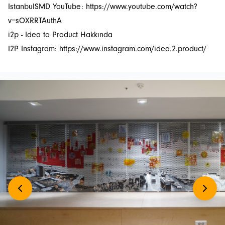
IstanbulSMD YouTube:
https://www.youtube.com/watch?
v=sOXRRTAuthA
Events
i2p - Idea to Product Hakkında
Projects
I2P Instagram:
https://www.instagram.com/idea.2.product/
Newsletters