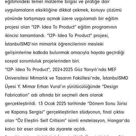
eğitimindeki temel malzeme bilgisi ve pratiğe dair
uygulamaların eksikliğine dikkat çekmek, konuyu çözümü
yönünde tartışmaya açmak üzere uygulamalı bir eğitim
projesi olan “I2P- Idea To Product” eğitim programının
ikincisi tamamlandı. “I2P- Idea To Product” projesi,
İstanbulSMD’nin mimarlık öğrencilerinin mesleki
gelişimlerine katkıda bulunmak amacıyla hayata geçirdiği
sosyal sorumluluk projelerinden biri.
“I2P- Idea To Product”, 2024-2025 Güz Yarıyılı’nda MEF
Üniversitesi Mimarlık ve Tasarım Fakültesi’nde, İstanbulSMD
Üyesi Y. Mimar Erhan Vural’ın yürütücülüğünde “Design
Fabrication” adı altında bir seçmeli ders olarak
gerçekleştirildi. 13 Ocak 2025 tarihinde “Dönem Sonu Jürisi
ve Kapanış Sergisi” gerçekleştirilen stüdyonun, final çıktısı
olan “Öz Eleştiri- Self Critisim” isimli enstelasyon, Hangar’da
kalıcı bir eser olarak da ziyarete açıldı.