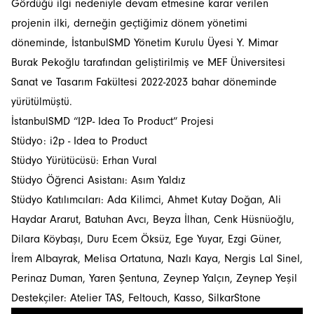
Gördüğü ilgi nedeniyle devam etmesine karar verilen
projenin ilki, derneğin geçtiğimiz dönem yönetimi
döneminde, İstanbulSMD Yönetim Kurulu Üyesi Y. Mimar
Burak Pekoğlu tarafından geliştirilmiş ve MEF Üniversitesi
Sanat ve Tasarım Fakültesi 2022-2023 bahar döneminde
yürütülmüştü.
İstanbulSMD “I2P- Idea To Product” Projesi
Stüdyo: i2p - Idea to Product
Stüdyo Yürütücüsü: Erhan Vural
Stüdyo Öğrenci Asistanı: Asım Yaldız
Stüdyo Katılımcıları: Ada Kilimci, Ahmet Kutay Doğan, Ali
Haydar Ararut, Batuhan Avcı, Beyza İlhan, Cenk Hüsnüoğlu,
Dilara Köybaşı, Duru Ecem Öksüz, Ege Yuyar, Ezgi Güner,
İrem Albayrak, Melisa Ortatuna, Nazlı Kaya, Nergis Lal Sinel,
Perinaz Duman, Yaren Şentuna, Zeynep Yalçın, Zeynep Yeşil
Destekçiler: Atelier TAS, Feltouch, Kasso, SilkarStone