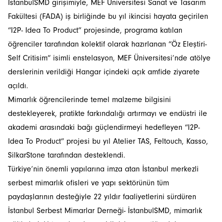
İstanbulSMD girişimiyle, MEF Üniversitesi Sanat ve Tasarım
Fakültesi (FADA) iş birliğinde bu yıl ikincisi hayata geçirilen
“I2P- Idea To Product” projesinde, programa katılan
öğrenciler tarafından kolektif olarak hazırlanan “Öz Eleştiri-
Self Critisim” isimli enstelasyon, MEF Üniversitesi’nde atölye
derslerinin verildiği Hangar içindeki açık amfide ziyarete
açıldı.
Mimarlık öğrencilerinde temel malzeme bilgisini
destekleyerek, pratikte farkındalığı artırmayı ve endüstri ile
akademi arasındaki bağı güçlendirmeyi hedefleyen “I2P-
Idea To Product” projesi bu yıl Atelier TAS, Feltouch, Kasso,
SilkarStone tarafından desteklendi.
Türkiye’nin önemli yapılarına imza atan İstanbul merkezli
serbest mimarlık ofisleri ve yapı sektörünün tüm
paydaşlarının desteğiyle 22 yıldır faaliyetlerini sürdüren
İstanbul Serbest Mimarlar Derneği- İstanbulSMD, mimarlık