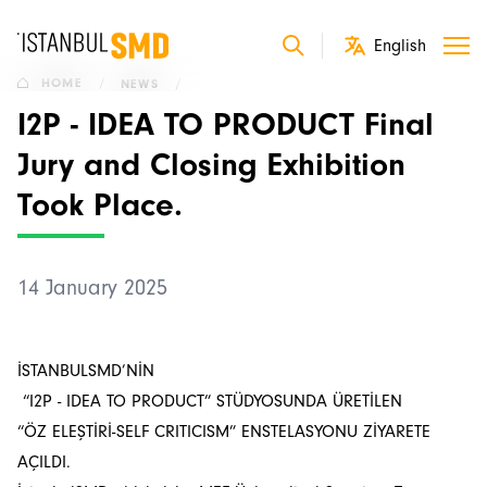
HOME
/
NEWS
/
I2P - IDEA TO PRODUCT Final
Jury and Closing Exhibition
Took Place.
14 January 2025
İSTANBULSMD’NİN
“I2P - IDEA TO PRODUCT” STÜDYOSUNDA ÜRETİLEN
“ÖZ ELEŞTİRİ-SELF CRITICISM” ENSTELASYONU ZİYARETE
AÇILDI.