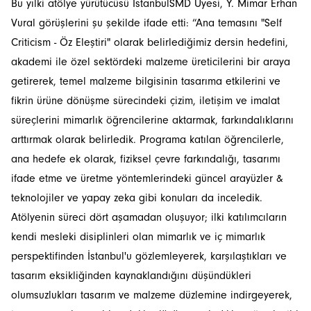
Bu yılki atölye yürütücüsü İstanbulSMD Üyesi, Y. Mimar Erhan
Vural görüşlerini şu şekilde ifade etti: “Ana temasını "Self
Criticism - Öz Eleştiri" olarak belirlediğimiz dersin hedefini,
akademi ile özel sektördeki malzeme üreticilerini bir araya
getirerek, temel malzeme bilgisinin tasarıma etkilerini ve
fikrin ürüne dönüşme sürecindeki çizim, iletişim ve imalat
süreçlerini mimarlık öğrencilerine aktarmak, farkındalıklarını
arttırmak olarak belirledik. Programa katılan öğrencilerle,
ana hedefe ek olarak, fiziksel çevre farkındalığı, tasarımı
ifade etme ve üretme yöntemlerindeki güncel arayüzler &
teknolojiler ve yapay zeka gibi konuları da inceledik.
Atölyenin süreci dört aşamadan oluşuyor; ilki katılımcıların
kendi mesleki disiplinleri olan mimarlık ve iç mimarlık
perspektifinden İstanbul'u gözlemleyerek, karşılaştıkları ve
tasarım eksikliğinden kaynaklandığını düşündükleri
olumsuzlukları tasarım ve malzeme düzlemine indirgeyerek,