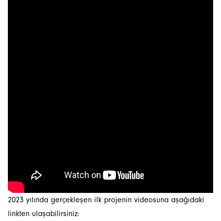
İstanbulSMD
2023 yılında gerçekleşen ilk projenin videosuna aşağıdaki
linkten ulaşabilirsiniz:
News