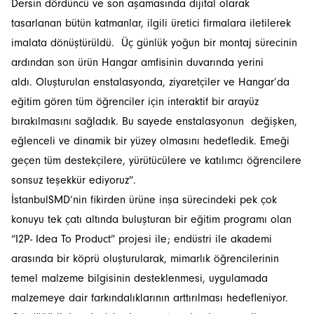
Dersin dördüncü ve son aşamasında dijital olarak
tasarlanan bütün katmanlar, ilgili üretici firmalara iletilerek
imalata dönüştürüldü. Üç günlük yoğun bir montaj sürecinin
ardından son ürün Hangar amfisinin duvarında yerini
aldı. Oluşturulan enstalasyonda, ziyaretçiler ve Hangar’da
eğitim gören tüm öğrenciler için interaktif bir arayüz
bırakılmasını sağladık. Bu sayede enstalasyonun değişken,
eğlenceli ve dinamik bir yüzey olmasını hedefledik. Emeği
geçen tüm destekçilere, yürütücülere ve katılımcı öğrencilere
sonsuz teşekkür ediyoruz”.
İstanbulSMD’nin fikirden ürüne inşa sürecindeki pek çok
konuyu tek çatı altında buluşturan bir eğitim programı olan
“I2P- Idea To Product” projesi ile; endüstri ile akademi
arasında bir köprü oluşturularak, mimarlık öğrencilerinin
temel malzeme bilgisinin desteklenmesi, uygulamada
malzemeye dair farkındalıklarının arttırılması hedefleniyor.